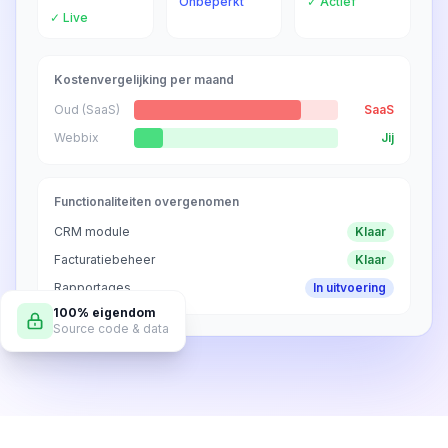
Onbeperkt
✓ Actief
✓ Live
Kostenvergelijking per maand
Oud (SaaS)
SaaS
Webbix
Jij
Functionaliteiten overgenomen
CRM module
Klaar
Facturatiebeheer
Klaar
Rapportages
In uitvoering
100% eigendom
Source code & data