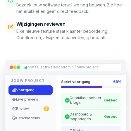
Bezoek jouw software terwijl we nog bouwen. Zie hoe
het eruitziet en geef direct feedback.
Wijzigingen reviewen
Elke nieuwe feature staat klaar ter beoordeling.
Goedkeuren, afwijzen of aanvullen, jij bepaalt.
portaal.softwaredoortom.nl/jouw-project
JOUW PROJECT
Sprint voortgang
68%
Voortgang
Gebruikersbeheer
Live preview
Gereed
& login
Review
3
Dashboard &
Gereed
Geschiedenis
rapportages
Offerte