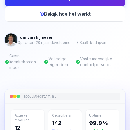
Bekijk hoe het werkt
Tom van Eijmeren
Oprichter · 20+ jaar development · 3 SaaS-bedrijven
Geen
Volledige
Vaste menselijke
licentiekosten
eigendom
contactpersoon
meer
app.uwbedrijf.nl
Actieve
Gebruikers
Uptime
modules
142
99.9%
12