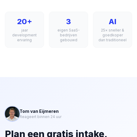
20+
3
AI
jaar
eigen SaaS-
25× sneller &
development
bedrijven
goedkoper
ervaring
gebouwd
dan traditioneel
Tom van Eijmeren
Reageert binnen 24 uur
Plan een gratis intake,